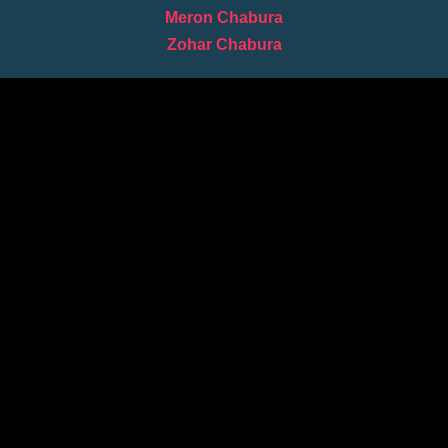
Meron Chabura
Zohar Chabura