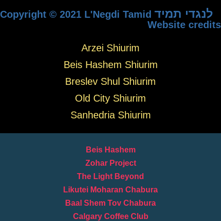
לנגדי תמיד
Copyright © 2021 L'Negdi Tamid
Website credits
Arzei Shiurim
Beis Hashem Shiurim
Breslev Shul Shiurim
Old City Shiurim
Sanhedria Shiurim
Beis Hashem
Zohar Project
The Light Beyond
Likutei Moharan Chabura
Baal Shem Tov Chabura
Calgary Coffee Club