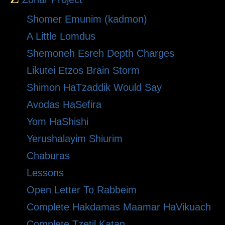
Shomer Emunim (kadmon)
A Little Lomdus
Shemoneh Esreh Depth Charges
Likutei Etzos Brain Storm
Shimon HaTzaddik Would Say
Avodas HaSefira
Yom HaShishi
Yerushalayim Shiurim
Chaburas
Lessons
Open Letter To Rabbeim
Complete Hakdamas Maamar HaVikuach
Complete Tzetil Katan