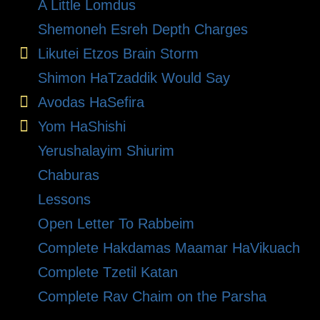
A Little Lomdus
Shemoneh Esreh Depth Charges
Likutei Etzos Brain Storm
Shimon HaTzaddik Would Say
Avodas HaSefira
Yom HaShishi
Yerushalayim Shiurim
Chaburas
Lessons
Open Letter To Rabbeim
Complete Hakdamas Maamar HaVikuach
Complete Tzetil Katan
Complete Rav Chaim on the Parsha