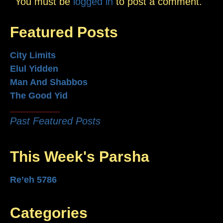
You must be
logged in
to post a comment.
Featured Posts
City Limits
Elul Yidden
Man And Shabbos
The Good Yid
Past Featured Posts
This Week's Parsha
Re’eh 5786
Categories