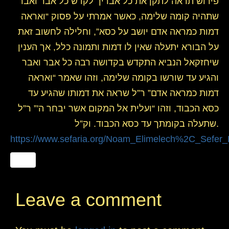
פירוש תראה לתקן את כל אבריך לקדש כל אבר ואבר
שתהיה קומה שלימה, כאשר אמרתי על פסוק “ואראה
דמות כמראה אדם יושב על כסא”, וחלילה לחשוב זאת
על הבורא יתעלה שאין לו דמות ותמונה כלל, אך הענין
שיחזקאל הנביא התקדש בקדושה רבה כל אבר ואבר
והגיע עד שורשו בקומה שלימה, וזהו שאמר “ואראה
דמות כמראה אדם” ר”ל שראה את דמותו שהגיע עד
כסא הכבוד, וזהו “ועלית אל המקום אשר יבחר ה'” ר”ל
שתעלה בקומתך עד כסא הכבוד. וק”ל.
https://www.sefaria.org/Noam_Elimelech%2C_Sefer
Leave a comment