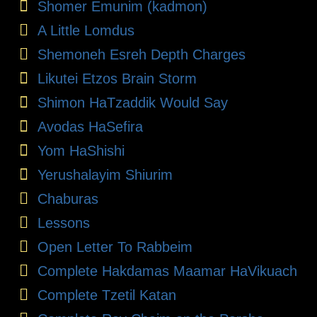
Shomer Emunim (kadmon)
A Little Lomdus
Shemoneh Esreh Depth Charges
Likutei Etzos Brain Storm
Shimon HaTzaddik Would Say
Avodas HaSefira
Yom HaShishi
Yerushalayim Shiurim
Chaburas
Lessons
Open Letter To Rabbeim
Complete Hakdamas Maamar HaVikuach
Complete Tzetil Katan