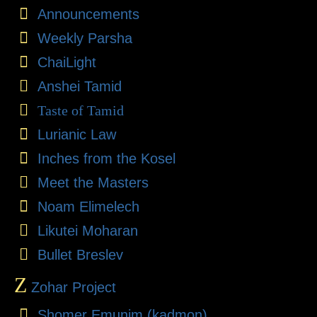
Announcements
Weekly Parsha
ChaiLight
Anshei Tamid
Taste of Tamid
Lurianic Law
Inches from the Kosel
Meet the Masters
Noam Elimelech
Likutei Moharan
Bullet Breslev
Z
Zohar Project
Shomer Emunim (kadmon)