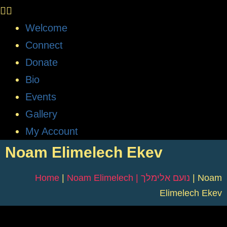
Welcome
Connect
Donate
Bio
Events
Gallery
My Account
Noam Elimelech Ekev
Home
|
Noam Elimelech | נועם אלימלך
|
Noam
Elimelech Ekev