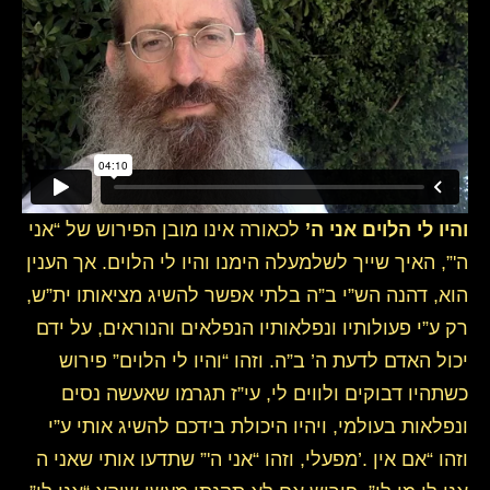
והיו לי הלוים אני ה’
לכאורה אינו מובן הפירוש של “אני
ה'”, האיך שייך לשלמעלה הימנו והיו לי הלוים. אך הענין
הוא, דהנה הש”י ב”ה בלתי אפשר להשיג מציאותו ית”ש,
רק ע”י פעולותיו ונפלאותיו הנפלאים והנוראים, על ידם
יכול האדם לדעת ה’ ב”ה. וזהו “והיו לי הלוים” פירוש
כשתהיו דבוקים ולווים לי, עי”ז תגרמו שאעשה נסים
ונפלאות בעולמי, ויהיו היכולת בידכם להשיג אותי ע”י
מפעלי, וזהו “אני ה'” שתדעו אותי שאני ה’. ‎וזהו “אם אין