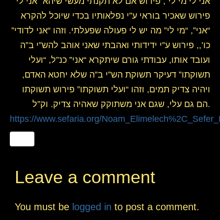
אני לי מי לי”, פירוש אם לא תקנתי מעשי שיהא “אני לי”
פירוש שאכיר בוראי ע”י נפלאותיו בכדי שיוכל להקרא
“אני”, “מי לי” מה יש לי פעולה שפעלתי. וזהו “אני לדודי”
כו’,, פירוש ע”י ידידותי ואהבתי שאני אוהב להש”י ב”ה
ועובד אותו, עבודתי גורם שיתקרא “אני” כנ”ל, “ועלי
תשוקתו” דעיקר תשוקת הש”י ב”ה שלא יחטא האדם,
ויהיה צדיק תמים, וזהו “ועלי תשוקתו” פירוש תשוקתו
הם גם עלי, שגם אני משתוקק שאהיה צדיק. וק”ל.
https://www.sefaria.org/Noam_Elimelech%2C_Sefe
Leave a comment
You must be
logged in
to post a comment.